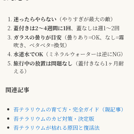
迷ったらやらない
（やりすぎが最大の敵）
蓋付きは2〜4週間に1回
、蓋なしは週1〜2回
ガラスの曇りが目安
（曇りあり=OK、なし=霧
吹き、ベタベタ=換気）
水道水でOK
（ミネラルウォーターは逆にNG）
旅行中の放置は問題なし
（蓋付きなら1ヶ月耐
える）
関連記事
苔テラリウムの育て方・完全ガイド（親記事）
苔テラリウムのカビ対策・決定版
苔テラリウムが枯れる原因と復活法