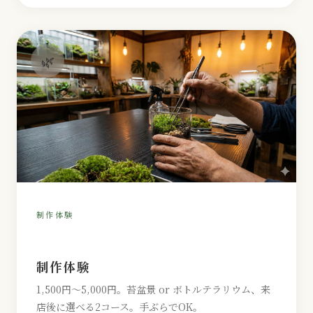
🌿
制作体験
制作体験
1,500円〜5,000円。苔盆景 or ボトルテラリウム、来
店後に選べる2コース。手ぶらでOK。