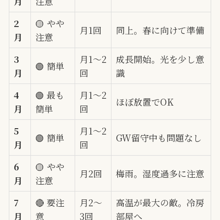
月
注意
2
🟡 やや
月1回
同上。春に向けて準備
月
注意
3
月1〜2
成長開始。光を少し意
🟢 簡単
月
回
識
4
🟢 最も
月1〜2
ほぼ放置でOK
月
簡単
回
5
月1〜2
🟢 簡単
GW留守中も問題なし
月
回
6
🟡 やや
月2回
梅雨。湿度過多に注意
月
注意
7
🔴 要注
月2〜
高温が最大の敵。冷房
月
意
3回
部屋へ