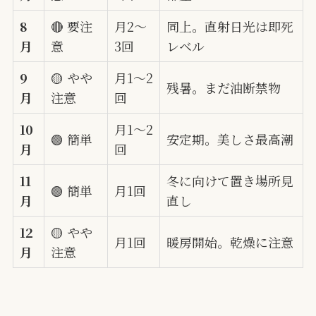
8
🔴 要注
月2〜
同上。直射日光は即死
月
意
3回
レベル
9
🟡 やや
月1〜2
残暑。まだ油断禁物
月
注意
回
10
月1〜2
🟢 簡単
安定期。美しさ最高潮
月
回
11
冬に向けて置き場所見
🟢 簡単
月1回
月
直し
12
🟡 やや
月1回
暖房開始。乾燥に注意
月
注意