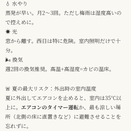
💧 水やり
蒸発が早い。月2〜3回。ただし梅雨は湿度高いの
で控えめに。
☀️ 光
窓から離す。西日は特に危険。室内照明だけで十
分。
🌬 換気
週2回の換気推奨。高温+高湿度=カビの温床。
🚨 夏の最大リスク：外出時の室内温度
夏に外出してエアコンを止めると、室内は35℃以
上に。
エアコンのタイマー運転
か、最も涼しい場
所（北側の床に直置きなど）に避難させることを
忘れずに。