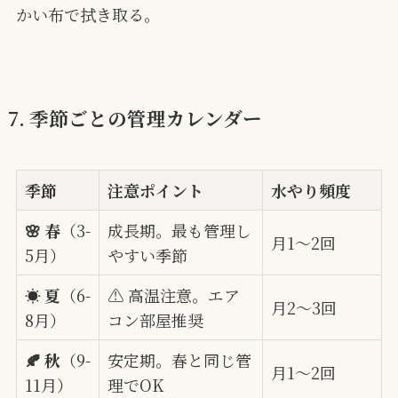
かい布で拭き取る。
7. 季節ごとの管理カレンダー
季節
注意ポイント
水やり頻度
🌸 春
（3-
成長期。最も管理し
月1〜2回
5月）
やすい季節
☀️ 夏
（6-
⚠️ 高温注意。エア
月2〜3回
8月）
コン部屋推奨
🍂 秋
（9-
安定期。春と同じ管
月1〜2回
11月）
理でOK