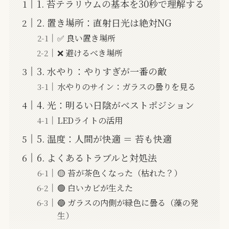
1. 苔テラリウムの基本を30秒で理解する
2. 置き場所：直射日光は絶対NG
✅ 良い置き場所
❌ 避けるべき場所
3. 水やり：やりすぎが一番の敵
水やりのサイン：ガラスの曇りを見る
4. 光：明るい日陰がベストポジション
LEDライトの活用
5. 温度：人間が快適 ＝ 苔も快適
6. よくあるトラブルと対処法
🟡 苔が茶色くなった（枯れた？）
🟢 白いカビが生えた
🔵 ガラスの内側が緑色に曇る（藻の発
生）