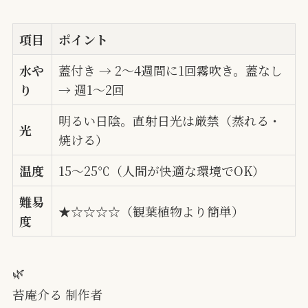
項目
ポイント
水や
蓋付き → 2〜4週間に1回霧吹き。蓋なし
り
→ 週1〜2回
明るい日陰。直射日光は厳禁（蒸れる・
光
焼ける）
温度
15〜25℃（人間が快適な環境でOK）
難易
★☆☆☆☆（観葉植物より簡単）
度
🌿
苔庵介る 制作者