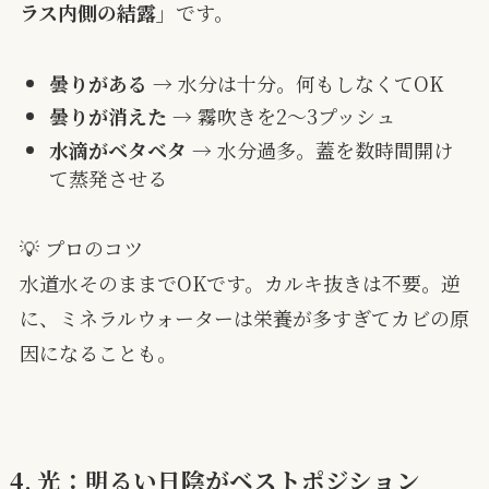
ラス内側の結露」
です。
曇りがある
→ 水分は十分。何もしなくてOK
曇りが消えた
→ 霧吹きを2〜3プッシュ
水滴がベタベタ
→ 水分過多。蓋を数時間開け
て蒸発させる
💡 プロのコツ
水道水そのままでOKです。カルキ抜きは不要。逆
に、ミネラルウォーターは栄養が多すぎてカビの原
因になることも。
4. 光：明るい日陰がベストポジション