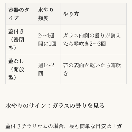
容器のタ
水やり
やり方
イプ
頻度
蓋付き
2〜4週
ガラス内側の曇りが消え
（密閉
間に1回
たら霧吹き2〜3回
型）
蓋なし
週1〜2
苔の表面が乾いたら霧吹
（開放
回
き
型）
水やりのサイン：ガラスの曇りを見る
蓋付きテラリウムの場合、最も簡単な目安は
「ガ