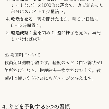
レートなど）を1000倍に薄めて、カビがあった
部分にスポイトで少量滴下。
乾燥させる
：蓋を開けたまま、明るい日陰に
6〜12時間置く。
経過観察
：蓋を閉めて1週間様子を見る。再発
しなければ成功。
⚠️ 殺菌剤について
殺菌剤は
最終手段
です。軽度のカビ（白い綿状が1
箇所だけ）なら、物理除去＋換気だけで十分。殺
菌剤の使いすぎは苔にもダメージを与えます。
4. カビを予防する5つの習慣