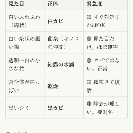
見た目
正体
緊急度
白いふわふわ
🟡 すぐ対処す
白カビ
（綿状）
ればOK
白い糸状の細
菌糸
（キノコ
🟢 見た目だ
い線
の仲間）
け。ほぼ無害
透明〜白の小
🟢 カビではな
結露の水滴
さな粒
い。正常
苔全体が白っ
🟡 霧吹きで復
乾燥
ぽい
活
🔴 除去が難し
黒いシミ
黒カビ
い。要対処