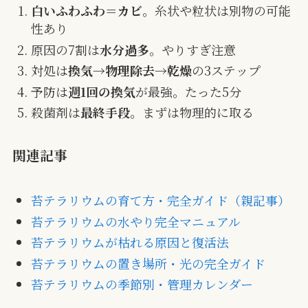
白いふわふわ＝カビ
。糸状や粒状は別物の可能
性あり
原因の7割は
水分過多
。やりすぎ注意
対処は
換気→物理除去→乾燥
の3ステップ
予防は
週1回の換気
が最強。たった5分
殺菌剤は
最終手段
。まずは物理的に取る
関連記事
苔テラリウムの育て方・完全ガイド（親記事）
苔テラリウムの水やり完全マニュアル
苔テラリウムが枯れる原因と復活法
苔テラリウムの置き場所・光の完全ガイド
苔テラリウムの季節別・管理カレンダー