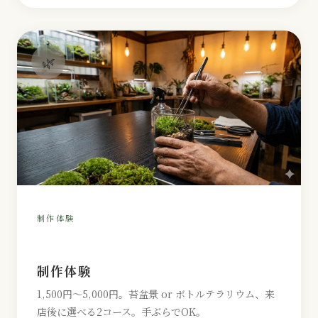
🌿
制作体験
制作体験
1,500円〜5,000円。苔盆景 or ボトルテラリウム、来
店後に選べる2コース。手ぶらでOK。